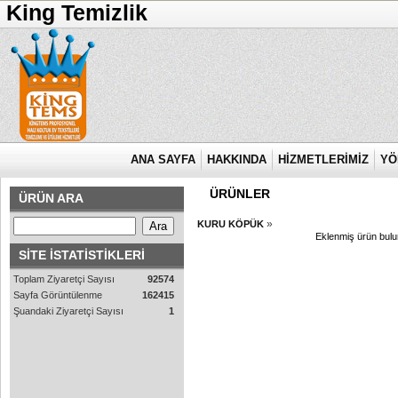
King Temizlik
ANA SAYFA
HAKKINDA
HİZMETLERİMİZ
YÖ
ÜRÜNLER
ÜRÜN ARA
»
KURU KÖPÜK
Eklenmiş ürün bul
SİTE İSTATİSTİKLERİ
Toplam Ziyaretçi Sayısı
92574
Sayfa Görüntülenme
162415
Şuandaki Ziyaretçi Sayısı
1