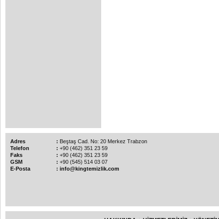
Adres
:
Beştaş Cad. No: 20 Merkez Trabzon
Telefon
:
+90 (462) 351 23 59
Faks
:
+90 (462) 351 23 59
GSM
:
+90 (545) 514 03 07
E-Posta
:
info@kingtemizlik.com