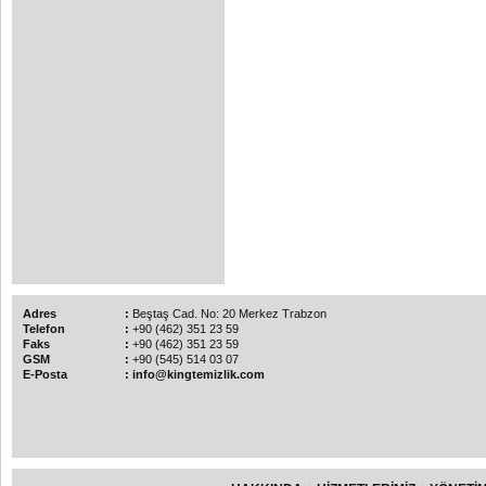
Adres
:
Beştaş Cad. No: 20 Merkez Trabzon
Telefon
:
+90 (462) 351 23 59
Faks
:
+90 (462) 351 23 59
GSM
:
+90 (545) 514 03 07
E-Posta
:
info@kingtemizlik.com